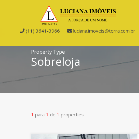
(11) 3641-3966
luciana.imoveis@terra.com.br
Property Type
Sobreloja
1
para
1
de
1
properties