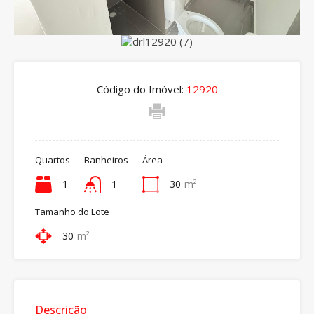
Código do Imóvel:
12920
Quartos
Banheiros
Área
1
1
30
m²
Tamanho do Lote
30
m²
Descrição