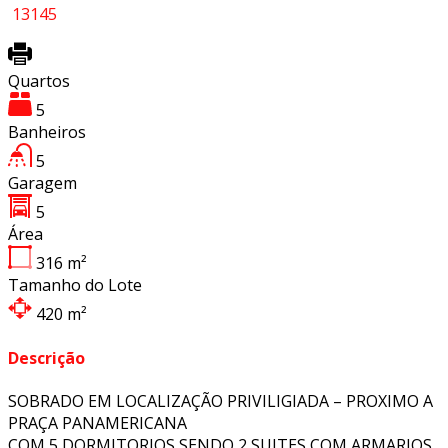
13145
Quartos
5
Banheiros
5
Garagem
5
Área
316
m²
Tamanho do Lote
420
m²
Descrição
SOBRADO EM LOCALIZAÇÃO PRIVILIGIADA – PROXIMO A
PRAÇA PANAMERICANA
COM 5 DORMITORIOS SENDO 2 SUITES COM ARMARIOS