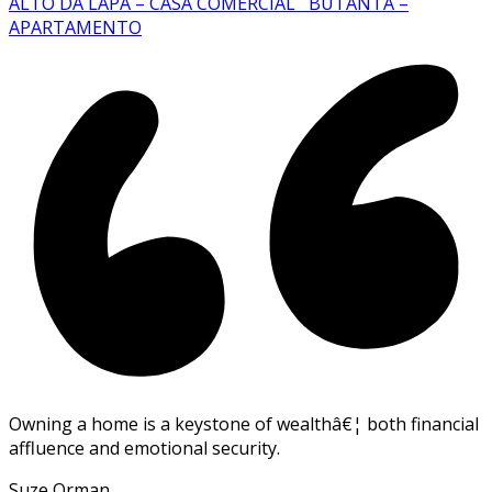
ALTO DA LAPA – CASA COMERCIAL
BUTANTÃ –
APARTAMENTO
Owning a home is a keystone of wealthâ€¦ both financial
affluence and emotional security.
Suze Orman