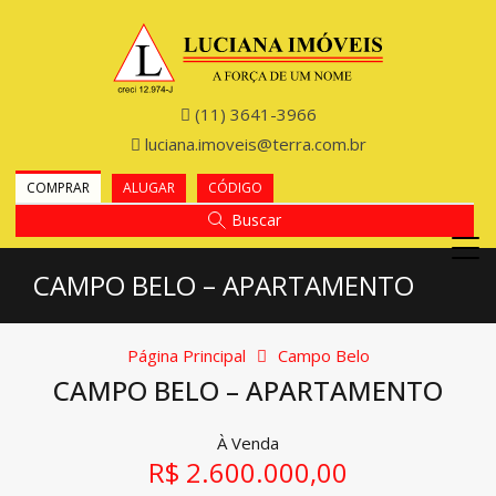
(11) 3641-3966
luciana.imoveis@terra.com.br
COMPRAR
ALUGAR
CÓDIGO
Buscar
CAMPO BELO – APARTAMENTO
Página Principal
Campo Belo
CAMPO BELO – APARTAMENTO
À Venda
R$ 2.600.000,00