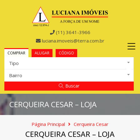
(11) 3641-3966
luciana.imoveis@terra.com.br
COMPRAR
ALUGAR
CÓDIGO
Tipo
Bairro
Buscar
CERQUEIRA CESAR – LOJA
Página Principal
Cerqueira Cesar
CERQUEIRA CESAR – LOJA