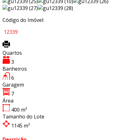
Código do Imóvel:
12339
Quartos
3
Banheiros
6
Garagem
7
Área
400
m²
Tamanho do Lote
1145
m²
Descrição