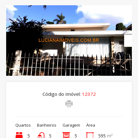
Código do Imóvel:
12372
Quartos
Banheiros
Garagem
Área
5
5
5
595
m²