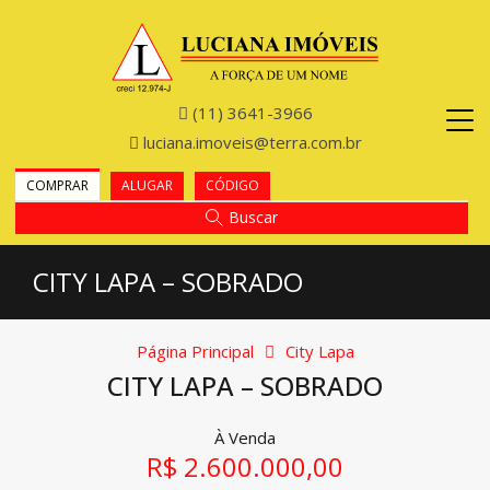
(11) 3641-3966
luciana.imoveis@terra.com.br
COMPRAR
ALUGAR
CÓDIGO
Buscar
CITY LAPA – SOBRADO
Página Principal
City Lapa
CITY LAPA – SOBRADO
À Venda
R$ 2.600.000,00