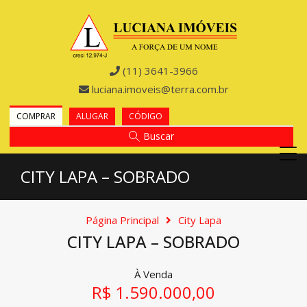
(11) 3641-3966
luciana.imoveis@terra.com.br
COMPRAR
ALUGAR
CÓDIGO
Buscar
CITY LAPA – SOBRADO
Página Principal
City Lapa
CITY LAPA – SOBRADO
À Venda
R$ 1.590.000,00