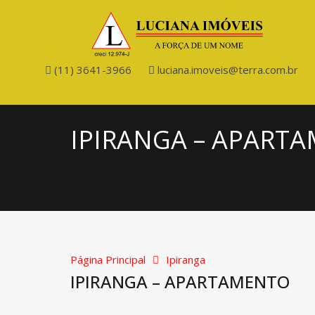
(11) 3641-3966
luciana.imoveis@terra.com.br
IPIRANGA – APART
Página Principal
Ipiranga
IPIRANGA – APARTAMENTO