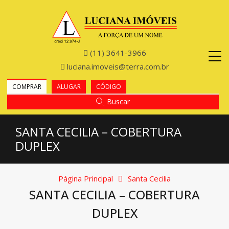
(11) 3641-3966
luciana.imoveis@terra.com.br
COMPRAR
ALUGAR
CÓDIGO
Buscar
SANTA CECILIA – COBERTURA
DUPLEX
Página Principal
Santa Cecilia
SANTA CECILIA – COBERTURA
DUPLEX