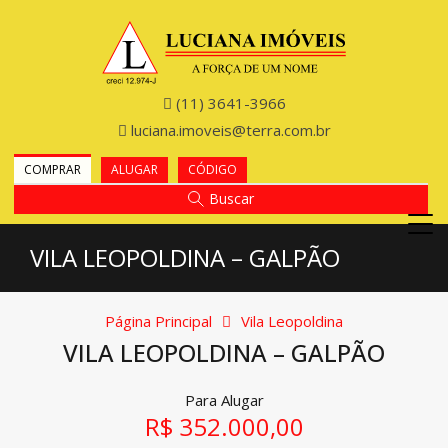
(11) 3641-3966
luciana.imoveis@terra.com.br
COMPRAR
ALUGAR
CÓDIGO
Buscar
VILA LEOPOLDINA – GALPÃO
Página Principal
Vila Leopoldina
VILA LEOPOLDINA – GALPÃO
Para Alugar
R$ 352.000,00