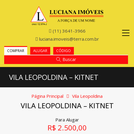
(11) 3641-3966
luciana.imoveis@terra.com.br
COMPRAR
ALUGAR
CÓDIGO
Buscar
VILA LEOPOLDINA – KITNET
Página Principal
Vila Leopoldina
VILA LEOPOLDINA – KITNET
Para Alugar
R$ 2.500,00