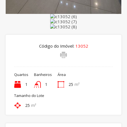
Código do Imóvel:
13052
Quartos
Banheiros
Área
1
1
25
m²
Tamanho do Lote
25
m²