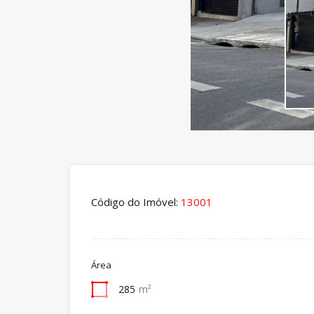
Código do Imóvel:
13001
Área
285
m²