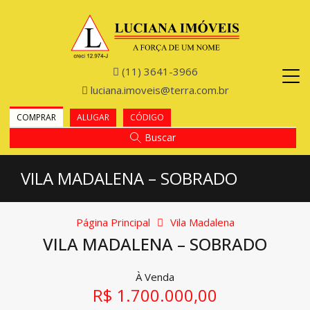
(11) 3641-3966
luciana.imoveis@terra.com.br
COMPRAR
ALUGAR
CÓDIGO
Buscar
VILA MADALENA – SOBRADO
Página Principal
Vila Madalena
VILA MADALENA – SOBRADO
À Venda
R$ 1.700.000,00