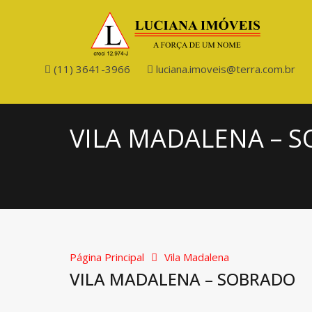
(11) 3641-3966
luciana.imoveis@terra.com.br
VILA MADALENA – 
Página Principal
Vila Madalena
VILA MADALENA – SOBRADO