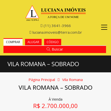
(11) 3641-3966
luciana.imoveis@terra.com.br
COMPRAR
ALUGAR
CÓDIGO
Buscar
VILA ROMANA – SOBRADO
Página Principal
Vila Romana
VILA ROMANA – SOBRADO
À Venda
R$ 2.700.000,00