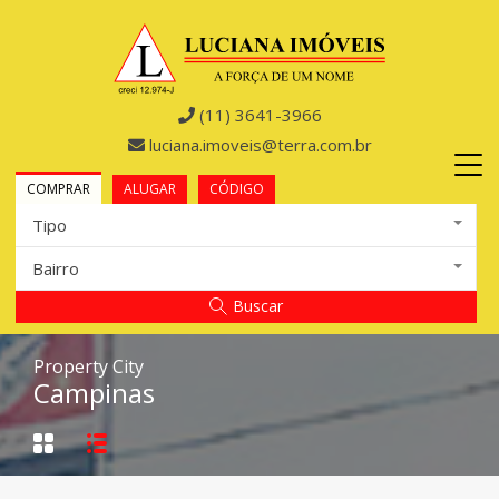
(11) 3641-3966
luciana.imoveis@terra.com.br
COMPRAR
ALUGAR
CÓDIGO
Tipo
Bairro
Buscar
Property City
Campinas