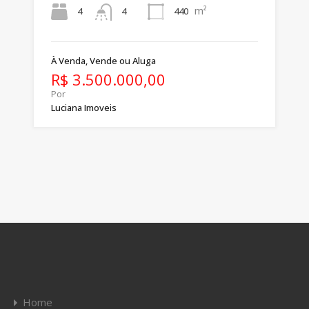
m²
4
440
4
À Venda, Vende ou Aluga
R$ 3.500.000,00
Por
Luciana Imoveis
Home