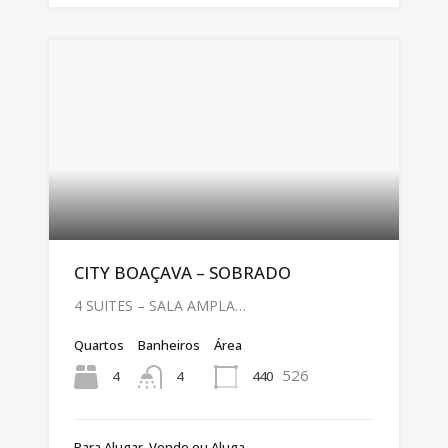
CITY BOAÇAVA – SOBRADO
4 SUITES – SALA AMPLA…
Quartos
Banheiros
Área
526
4
440
4
Para Alugar, Vende ou Aluga