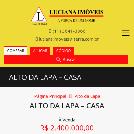
(11) 3641-3966
luciana.imoveis@terra.com.br
COMPRAR
ALUGAR
CÓDIGO
Buscar
ALTO DA LAPA – CASA
Página Principal
Alto da Lapa
ALTO DA LAPA – CASA
À Venda
R$ 2.400.000,00