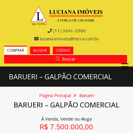
(11) 3641-3966
luciana.imoveis@terra.com.br
COMPRAR
ALUGAR
CÓDIGO
Buscar
BARUERI – GALPÃO COMERCIAL
Página Principal
Barueri
BARUERI – GALPÃO COMERCIAL
À Venda, Vende ou Aluga
R$ 7.500.000,00