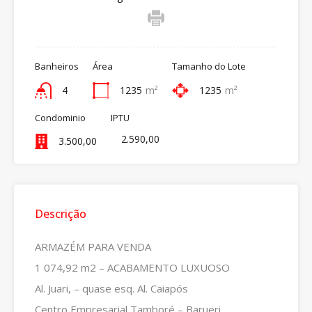
Banheiros
Área
Tamanho do Lote
4
1235
m²
1235
m²
Condominio
IPTU
2.590,00
3.500,00
Descrição
ARMAZÉM PARA VENDA
1 074,92 m2 – ACABAMENTO LUXUOSO
Al. Juari, – quase esq. Al. Caiapós
Centro Empresarial Tamboré – Barueri