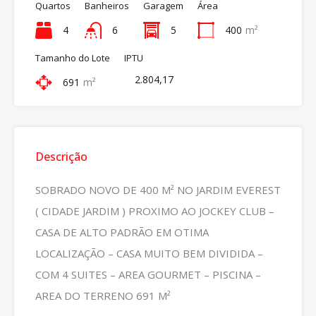
Quartos
Banheiros
Garagem
Área
4
6
5
400
m²
Tamanho do Lote
IPTU
2.804,17
691
m²
Descrição
SOBRADO NOVO DE 400 M² NO JARDIM EVEREST
( CIDADE JARDIM ) PROXIMO AO JOCKEY CLUB –
CASA DE ALTO PADRÃO EM OTIMA
LOCALIZAÇÃO – CASA MUITO BEM DIVIDIDA –
COM 4 SUITES – AREA GOURMET – PISCINA –
AREA DO TERRENO 691 M²