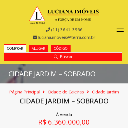
(11) 3641-3966
luciana.imoveis@terra.com.br
COMPRAR
ALUGAR
CÓDIGO
Buscar
CIDADE JARDIM – SOBRADO
Página Principal
Cidade de Caieiras
Cidade Jardim
CIDADE JARDIM – SOBRADO
À Venda
R$ 6.360.000,00