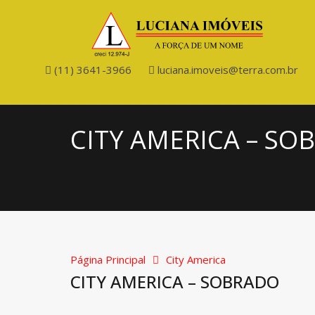
(11) 3641-3966
luciana.imoveis@terra.com.br
CITY AMERICA – SO
Página Principal
City America
CITY AMERICA – SOBRADO