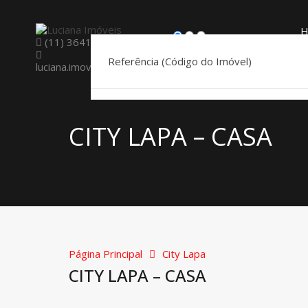
H
(11) 3641-3966
Comprar
Alugar
Código
F
luciana.imoveis@terra.com.br
CITY LAPA – CASA
Página Principal
City Lapa
CITY LAPA – CASA