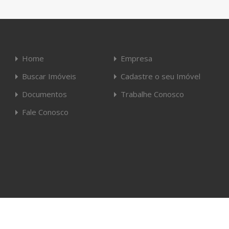
Home
Empresa
Buscar Imóveis
Cadastre o seu Imóvel
Documentos
Trabalhe Conosco
Fale Conosco