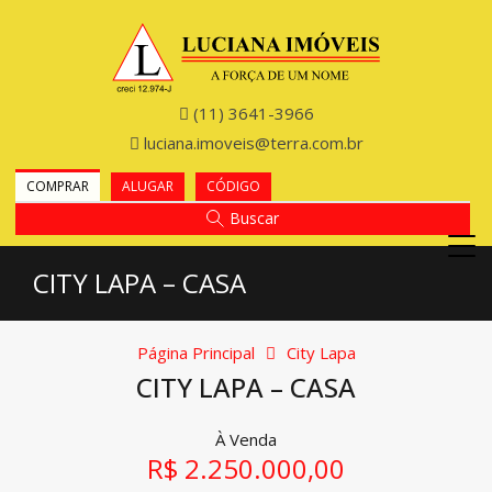
(11) 3641-3966
luciana.imoveis@terra.com.br
COMPRAR
ALUGAR
CÓDIGO
Buscar
CITY LAPA – CASA
Página Principal
City Lapa
CITY LAPA – CASA
À Venda
R$ 2.250.000,00