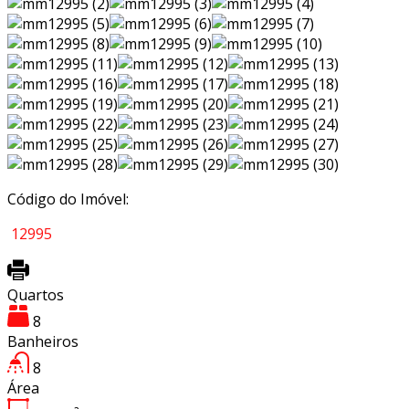
Código do Imóvel:
12995
Quartos
8
Banheiros
8
Área