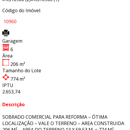
Código do Imóvel:
10960
Garagem
6
Área
206
m²
Tamanho do Lote
774
m²
IPTU
2.653,74
Descrição
SOBRADO COMERCIAL PARA REFORMA – ÓTIMA
LOCALIZAÇÃO – VALE O TERRENO – AREA CONSTRUIDA
206 M² – AREA DO TERRENO 13 X 59,53 M. = 774 M² –