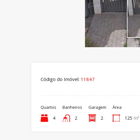
Código do Imóvel:
11847
Quartos
Banheiros
Garagem
Área
4
2
2
125
m²