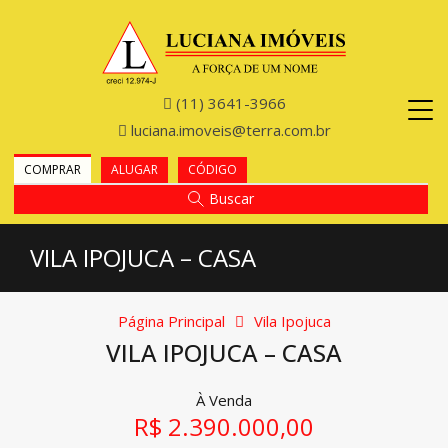
(11) 3641-3966
luciana.imoveis@terra.com.br
COMPRAR
ALUGAR
CÓDIGO
Buscar
VILA IPOJUCA – CASA
Página Principal
Vila Ipojuca
VILA IPOJUCA – CASA
À Venda
R$ 2.390.000,00