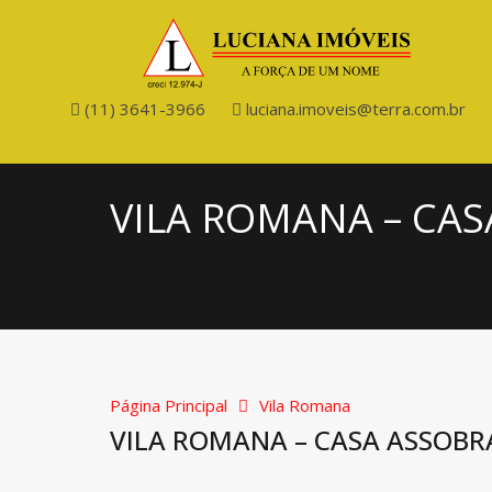
(11) 3641-3966
luciana.imoveis@terra.com.br
VILA ROMANA – CA
Página Principal
Vila Romana
VILA ROMANA – CASA ASSOB