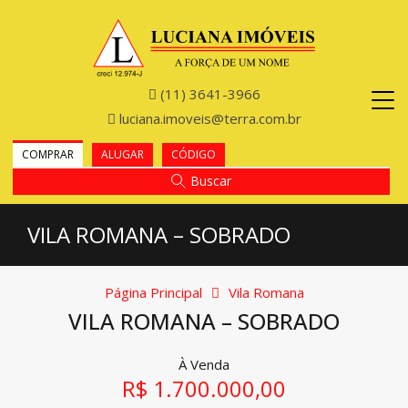
(11) 3641-3966
luciana.imoveis@terra.com.br
COMPRAR
ALUGAR
CÓDIGO
Buscar
VILA ROMANA – SOBRADO
Página Principal
Vila Romana
VILA ROMANA – SOBRADO
À Venda
R$ 1.700.000,00