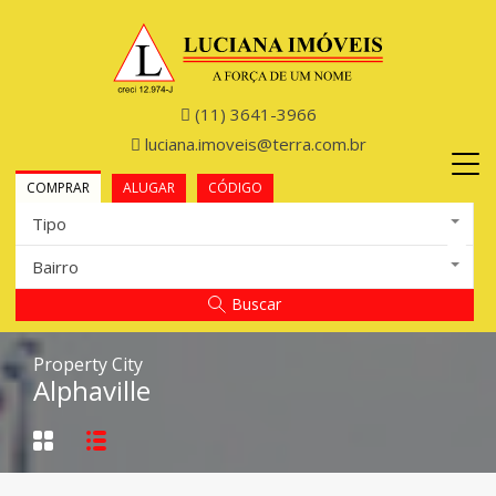
(11) 3641-3966
luciana.imoveis@terra.com.br
COMPRAR
ALUGAR
CÓDIGO
Tipo
Bairro
Buscar
Property City
Alphaville