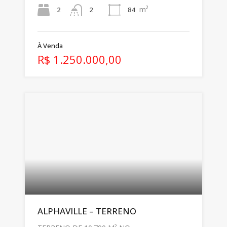
m²
2
84
2
À Venda
R$ 1.250.000,00
ALPHAVILLE – TERRENO