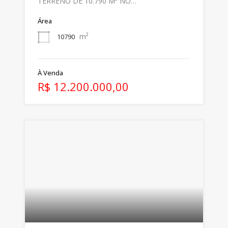
TERRENO DE 10.790 M² NO…
Área
m²
10790
À Venda
R$ 12.200.000,00