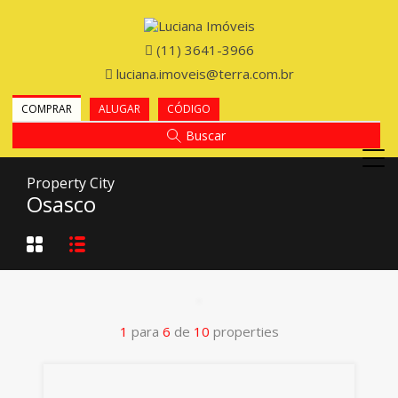
(11) 3641-3966
luciana.imoveis@terra.com.br
COMPRAR
ALUGAR
CÓDIGO
Buscar
Property City
Osasco
1
para
6
de
10
properties