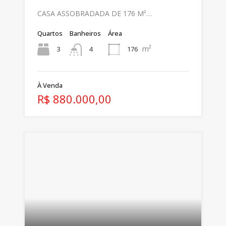
CASA ASSOBRADADA DE 176 M²…
Quartos
Banheiros
Área
m²
3
176
4
À Venda
R$ 880.000,00