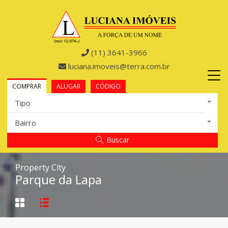
(11) 3641-3966
luciana.imoveis@terra.com.br
COMPRAR
ALUGAR
CÓDIGO
Tipo
Bairro
Buscar
Property City
Parque da Lapa