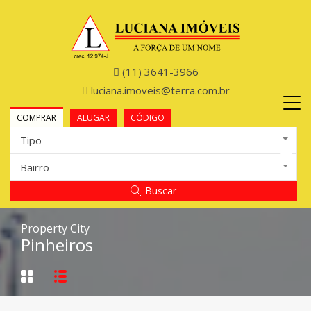
(11) 3641-3966
luciana.imoveis@terra.com.br
COMPRAR
ALUGAR
CÓDIGO
Tipo
Bairro
Buscar
Property City
Pinheiros