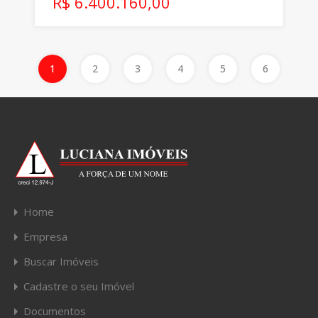
R$ 6.400.160,00
1
2
3
4
5
6
Home
Empresa
Buscar Imóveis
Cadastre o seu Imóvel
Documentos