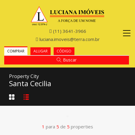
(11) 3641-3966
luciana.imoveis@terra.com.br
COMPRAR
ALUGAR
CÓDIGO
Buscar
Property City
Santa Cecilia
1
para
5
de
5
properties